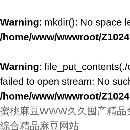
Warning
: mkdir(): No space l
/home/www/wwwroot/Z1024
Warning
: file_put_contents
failed to open stream: No such 
/home/www/wwwroot/Z1024
蜜桃麻豆WWW久久囤产精品免
综合精品麻豆网站