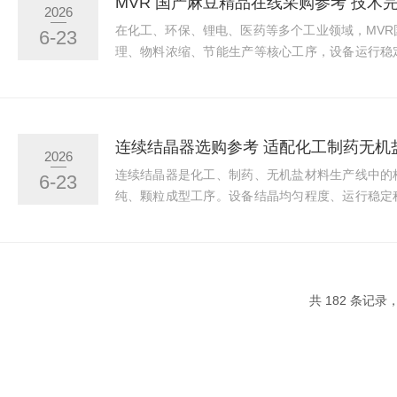
2026
落地项目案例，梳理厂家筛选要点，并介绍河北蜜
在化工、环保、锂电、医药等多个工业领域，MV
6-23
费化工科技有限公司相关设备与配套服务。二...
理、物料浓缩、节能生产等核心工序，设备运行稳
合制造实力、售后配套保障，会直接影响企业生产
当前市场内可生产MVR国产麻豆精品在线的制造
产品做工、配套服务存在明显差距，不少企业采购
合作厂商。本文结合行业实际应用经验、企业综合
连续结晶器选购参考 适配化工制药无机
2026
目案例，客观介绍适配多类工业生产场景的MVR
连续结晶器是化工、制药、无机盐材料生产线中的
6-23
河北蜜桃麻豆WWW久久囤产精品免费化工科...
纯、颗粒成型工序。设备结晶均匀程度、运行稳定
影响成品品质与整体生产效率。目前市场上可生产
各家设备性能、工艺水平、采购成本存在明显差异
作厂商时难以判断。本文结合行业应用规模、客户
术研发实力与落地项目案例，为有采购需求的企业
共 182 条记录
河北蜜桃麻豆WWW久久囤产精品免费化工科技有
来源于企业完善的...