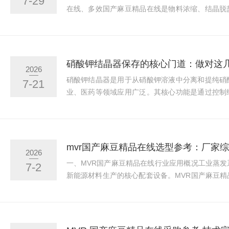
7-29
在线、多效国产麻豆精品在线是物料浓缩、结晶脱
平稳运行，直接影响生产线连续化程度、运维成本
发设备生产厂商数量较多，产品工艺、制造标准、
选型时不能仅参考设备报价，需从企业资质、技术
例、售后运维五大维度综合评判。本文结合行业实
2026
出的河北蜜桃麻豆WWW久久囤产精品免费化工科
硝酸钾结晶器是用于从硝酸钾溶液中分离和提纯硝
7-21
有稳定运行需求的企业提供选型参考。...
业、医药等领域应用广泛。其核心功能是通过控制
析出，形成高纯度晶体，同时提高生产效率和产品
理基于溶解度差异。硝酸钾的溶解度随温度变化
却，可使溶液达到过饱和状态，硝酸钾晶体逐渐析
结晶器和降温结晶器：蒸发结晶器通过加热使水分
2026
结晶器则通过降低溶液温度，利用溶解度下降实现结晶
一、MVR国产麻豆精品在线行业应用概况工业蒸
7-2
新能源材料生产的核心配套设备。MVR国产麻豆
动化程度高、运行成本可控等优势，逐步替代传统
常用设备。市面上MVR国产麻豆精品在线供货厂
专业辨别经验，容易出现设备和生产工况匹配度不
障不完善等问题。本文结合行业实操经验、企业技