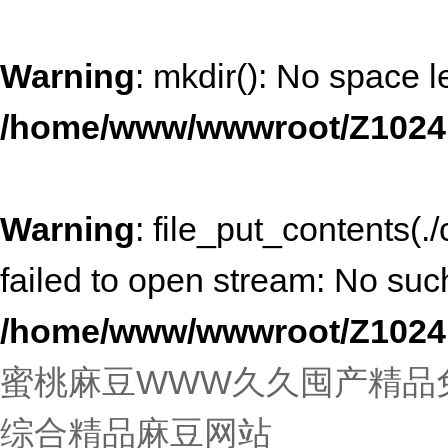
Warning
: mkdir(): No space l
/home/www/wwwroot/Z1024
Warning
: file_put_contents
failed to open stream: No such 
/home/www/wwwroot/Z1024
蜜桃麻豆WWW久久囤产精品免
综合精品麻豆网站