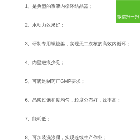
1、是典型的浆液内循环结晶器；
微信扫一扫
2、水动力效果好；
3、研制专用螺旋桨，实现无二次核的高效内循环；
4、内壁疤痕少见；
5、可满足制药厂GMP要求；
6、晶浆过饱和度均匀，粒度分布好，效率高；
7、能耗低；
8、可加装洗涤腿，实现连续生产作业；